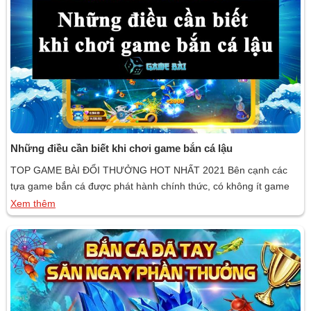
Những điều cần biết khi chơi game bắn cá lậu
TOP GAME BÀI ĐỔI THƯỞNG HOT NHẤT 2021 Bên cạnh các
tựa game bắn cá được phát hành chính thức, có không ít game
bắn cá lậu cũng được phát hành để đáp ứng nhu cầu chơi game
Xem thêm
của một bộ phận game thủ. Vậy game bắn cá lậu là gì và nên lưu
ý […]