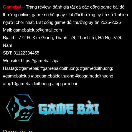
Gamebai
– Trang review, đánh giá tất cả các cổng game bài đổi
thưởng online, game nổ hũ quay slot đổi thưởng uy tín số 1 nhiều
người chơi nhất. List cổng game đổi thưởng uy tín 2025-2026
Mail:
gamebaiclub@gmail.com
Địa chỉ: 772 Đ. Kim Giang, Thanh Liệt, Thanh Trì, Hà Nội, Việt
Nam
SĐT: 01122334455
Website: https://gamebai.zip/
Hastag: #gamebai; #gamebaidoithuong; #gamedoithuong;
#gamebaiclub #topgamebaidoithuong #topgamedoithuong
#top10gamebaidoithuong #topgamebai
Danh mục