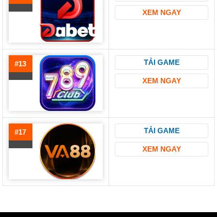
XEM NGAY
TẢI GAME
#13
XEM NGAY
TẢI GAME
#17
XEM NGAY