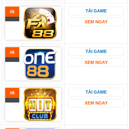
TẢI GAME
#5
XEM NGAY
TẢI GAME
#6
XEM NGAY
TẢI GAME
#8
XEM NGAY