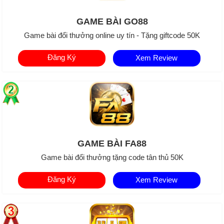
GAME BÀI GO88
Game bài đổi thưởng online uy tín - Tặng giftcode 50K
Đăng Ký
Xem Review
GAME BÀI FA88
Game bài đổi thưởng tặng code tân thủ 50K
Đăng Ký
Xem Review