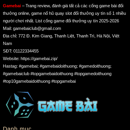
Gamebai
– Trang review, đánh giá tất cả các cổng game bài đổi
thưởng online, game nổ hũ quay slot đổi thưởng uy tín số 1 nhiều
người chơi nhất. List cổng game đổi thưởng uy tín 2025-2026
Mail:
gamebaiclub@gmail.com
Địa chỉ: 772 Đ. Kim Giang, Thanh Liệt, Thanh Trì, Hà Nội, Việt
Nam
SĐT: 01122334455
Website: https://gamebai.zip/
Hastag: #gamebai; #gamebaidoithuong; #gamedoithuong;
#gamebaiclub #topgamebaidoithuong #topgamedoithuong
#top10gamebaidoithuong #topgamebai
Danh mục