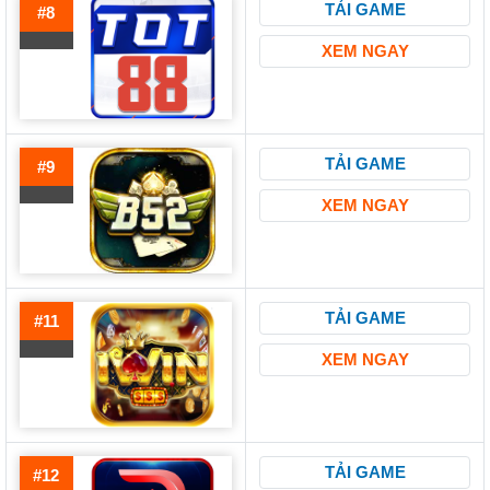
TẢI GAME
#8
XEM NGAY
TẢI GAME
#9
XEM NGAY
TẢI GAME
#11
XEM NGAY
TẢI GAME
#12