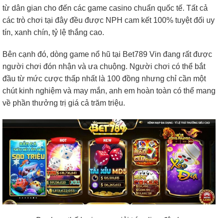
từ dân gian cho đến các game casino chuẩn quốc tế. Tất cả
các trò chơi tại đây đều được NPH cam kết 100% tuyệt đối uy
tín, xanh chín, tỷ lệ thắng cao.
Bên cạnh đó, dòng game nổ hũ tại Bet789 Vin đang rất được
người chơi đón nhận và ưa chuộng. Người chơi có thể bắt
đầu từ mức cược thấp nhất là 100 đồng nhưng chỉ cần một
chút kinh nghiệm và may mắn, anh em hoàn toàn có thể mang
về phần thưởng trị giá cả trăm triệu.