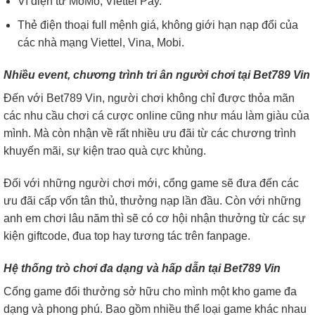
Ví điện tử MoMo, Viettel Pay.
Thẻ điện thoại full mệnh giá, không giới hạn nạp đổi của
các nhà mạng Viettel, Vina, Mobi.
Nhiều event, chương trình tri ân người chơi tại Bet789 Vin
Đến với Bet789 Vin, người chơi không chỉ được thỏa mãn
các nhu cầu chơi cá cược online cũng như máu làm giàu của
mình. Mà còn nhận về rất nhiều ưu đãi từ các chương trình
khuyến mãi, sự kiện trao quà cực khủng.
Đối với những người chơi mới, cổng game sẽ đưa đến các
ưu đãi cấp vốn tân thủ, thưởng nạp lần đầu. Còn với những
anh em chơi lâu năm thì sẽ có cơ hội nhận thưởng từ các sự
kiện giftcode, đua top hay tương tác trên fanpage.
Hệ thống trò chơi đa dạng và hấp dẫn tại Bet789 Vin
Cổng game đổi thưởng sở hữu cho mình một kho game đa
dạng và phong phú. Bao gồm nhiều thể loại game khác nhau