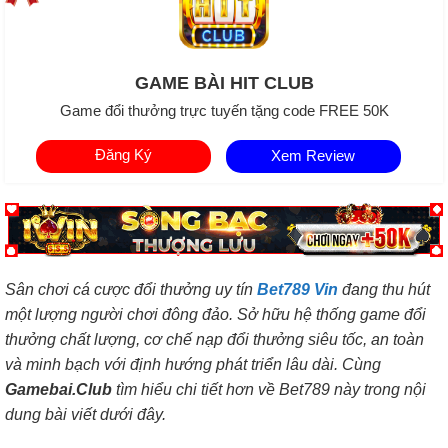
GAME BÀI HIT CLUB
Game đổi thưởng trực tuyến tặng code FREE 50K
Đăng Ký
Xem Review
Sân chơi cá cược đổi thưởng uy tín
Bet789 Vin
đang thu hút
một lượng người chơi đông đảo. Sở hữu hệ thống game đổi
thưởng chất lượng, cơ chế nạp đổi thưởng siêu tốc, an toàn
và minh bạch với định hướng phát triển lâu dài. Cùng
Gamebai.Club
tìm hiểu chi tiết hơn về Bet789 này trong nội
dung bài viết dưới đây.