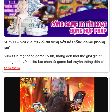
Sum99 – Nơi giải trí đổi thưởng với hệ thống game phong
phú
Sum99 là một cổng game uy tín, mang đến một thế giới giải trí
phong phú, với nhiều lựa chọn từ game bài truyền thống đến các
trò chơi hiện đại hấp dẫn, đáp ứng nhu cầu giải trí của hàng triệu
Xem thêm
người chơi mỗi ngày. Cùng Gamebai.in tìm hiểu cổng game này
qua bài viết […]