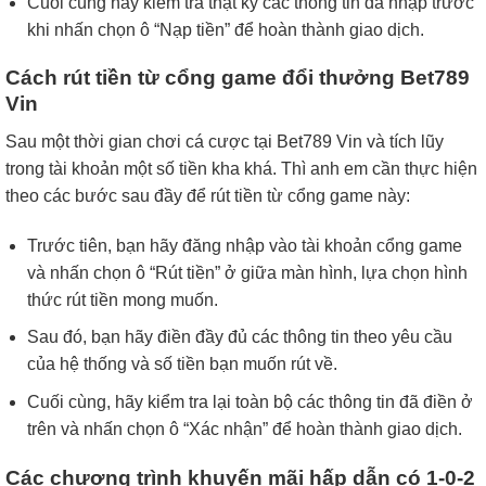
Cuối cùng hãy kiểm tra thật kỹ các thông tin đã nhập trước
khi nhấn chọn ô “Nạp tiền” để hoàn thành giao dịch.
Cách rút tiền từ cổng game đổi thưởng Bet789
Vin
Sau một thời gian chơi cá cược tại Bet789 Vin và tích lũy
trong tài khoản một số tiền kha khá. Thì anh em cần thực hiện
theo các bước sau đầy để rút tiền từ cổng game này:
Trước tiên, bạn hãy đăng nhập vào tài khoản cổng game
và nhấn chọn ô “Rút tiền” ở giữa màn hình, lựa chọn hình
thức rút tiền mong muốn.
Sau đó, bạn hãy điền đầy đủ các thông tin theo yêu cầu
của hệ thống và số tiền bạn muốn rút về.
Cuối cùng, hãy kiểm tra lại toàn bộ các thông tin đã điền ở
trên và nhấn chọn ô “Xác nhận” để hoàn thành giao dịch.
Các chương trình khuyến mãi hấp dẫn có 1-0-2