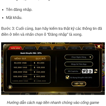
Tên đăng nhập.
Mật khẩu.
Bước 3: Cuối cùng, bạn hãy kiểm tra thật kỹ các thông tin đã
điền ở trên và nhấn chọn ô “Đăng nhập” là xong.
Hướng dẫn cách nạp tiền nhanh chóng vào cổng game