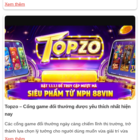
khách hàng chu đáo, Huto89 đã thu hút một lượng lớn người
Xem thêm
dùng và nhận được đánh giá cao trong cộng đồng game thủ. Hãy
cùng Gamebai.in tìm hiểu […]
Topzo – Cổng game đổi thưởng được yêu thích nhất hiện
nay
Các cổng game đổi thưởng ngày càng chiếm lĩnh thị trường, trở
thành lựa chọn lý tưởng cho người dùng muốn vừa giải trí vừa
kiếm thêm thu nhập. Nổi bật nhất phải kể đến Topzo cổng game
Xem thêm