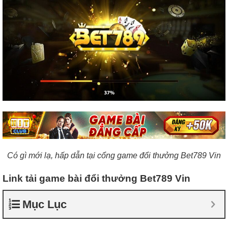
Có gì mới lạ, hấp dẫn tại cổng game đổi thưởng Bet789 Vin
Link tải game bài đổi thưởng Bet789 Vin
Mục Lục