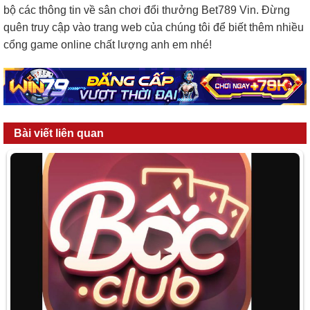
bộ các thông tin về sân chơi đổi thưởng Bet789 Vin. Đừng
quên truy cập vào trang web của chúng tôi để biết thêm nhiều
cổng game online chất lượng anh em nhé!
Bài viết liên quan