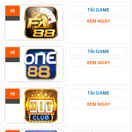
TẢI GAME
#5
XEM NGAY
TẢI GAME
#6
XEM NGAY
TẢI GAME
#8
XEM NGAY