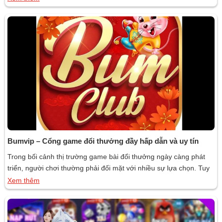
đổi thưởng được yêu thích hàng đầu hiện nay. Topzo đã tạo dựng
được chỗ đứng vững […]
Bumvip – Cổng game đổi thưởng đầy hấp dẫn và uy tín
Trong bối cảnh thị trường game bài đổi thưởng ngày càng phát
triển, người chơi thường phải đối mặt với nhiều sự lựa chọn. Tuy
nhiên, không phải nền tảng nào cũng đảm bảo chất lượng và độ
Xem thêm
uy tín. Giữa rất nhiều lựa chọn, Bumvip nổi lên như một cái tên
sáng giá, mang […]