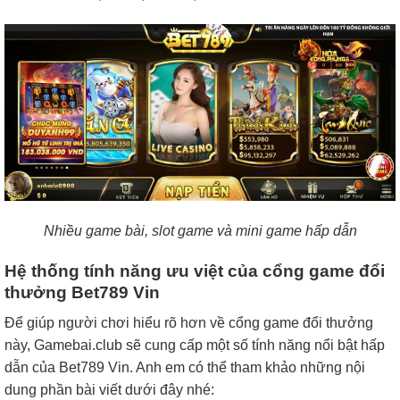
Nhiều game bài, slot game và mini game hấp dẫn
Hệ thống tính năng ưu việt của cổng game đổi
thưởng Bet789 Vin
Để giúp người chơi hiểu rõ hơn về cổng game đổi thưởng
này, Gamebai.club sẽ cung cấp một số tính năng nổi bật hấp
dẫn của Bet789 Vin. Anh em có thể tham khảo những nội
dung phần bài viết dưới đây nhé: