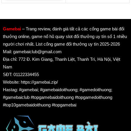
Gamebai
– Trang review, đánh giá tất cả các cổng game bài đổi
thưởng online, game nổ hũ quay slot đổi thưởng uy tín số 1 nhiều
người chơi nhất. List cổng game đổi thưởng uy tín 2025-2026
Mail:
gamebaiclub@gmail.com
Địa chỉ: 772 Đ. Kim Giang, Thanh Liệt, Thanh Trì, Hà Nội, Việt
Nam
SĐT: 01122334455
Website: https://gamebai.zip/
Hastag: #gamebai; #gamebaidoithuong; #gamedoithuong;
#gamebaiclub #topgamebaidoithuong #topgamedoithuong
#top10gamebaidoithuong #topgamebai