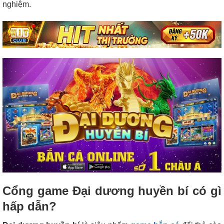
nghiệm.
Cổng game Đại dương huyền bí có gì
hấp dẫn?