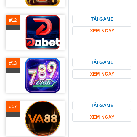
TẢI GAME
#12
XEM NGAY
TẢI GAME
#13
XEM NGAY
TẢI GAME
#17
XEM NGAY