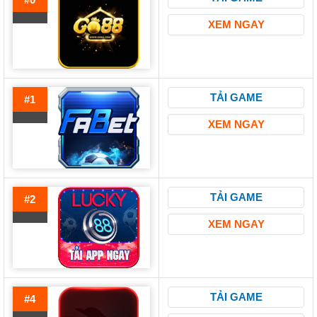
XEM NGAY
TẢI GAME
#1
XEM NGAY
TẢI GAME
#2
XEM NGAY
TẢI GAME
#4