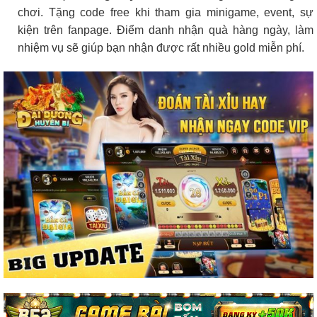
chơi. Tặng code free khi tham gia minigame, event, sự
kiện trên fanpage. Điểm danh nhận quà hàng ngày, làm
nhiệm vụ sẽ giúp bạn nhận được rất nhiều gold miễn phí.