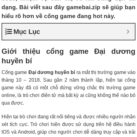
dạng. Bài viết sau đây gamebai.zip sẽ giúp bạn
hiểu rõ hơn về cổng game đang hot này.
Mục Lục
Giới thiệu cổng game Đại dương
huyền bí
Cổng game
Đại dương huyền bí
ra mắt thị trường game vào
tháng 10 – 2018. Sau gần 2 năm thành lập, hiện tại cổng
game này đã có một chỗ đứng vững chắc thị trường game
online, là trò chơi điện tử mà bất kỳ ai cũng không thể nào bỏ
qua được.
Hiện tại trò chơi đang rất nổi tiếng và được nhiều người nhận
xét tích cực. Trò chơi hiện được sử dụng trên hệ điều hành
IOS và Android, giúp cho người chơi dễ dàng truy cập và trải