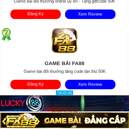
GAME BÀI GO88
Game bài đổi thưởng online uy tín - Tặng giftcode 50K
Đăng Ký
Xem Review
GAME BÀI FA88
Game bài đổi thưởng tặng code tân thủ 50K
Đăng Ký
Xem Review
Tắt QC [X]