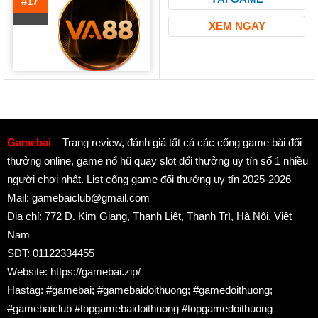
#17
XEM NGAY
Gamebai
– Trang review, đánh giá tất cả các cổng game bài đổi
thưởng online, game nổ hũ quay slot đổi thưởng uy tín số 1 nhiều
người chơi nhất. List cổng game đổi thưởng uy tín 2025-2026
Mail:
gamebaiclub@gmail.com
Địa chỉ: 772 Đ. Kim Giang, Thanh Liệt, Thanh Trì, Hà Nội, Việt
Nam
SĐT: 01122334455
Website: https://gamebai.zip/
Hastag: #gamebai; #gamebaidoithuong; #gamedoithuong;
#gamebaiclub #topgamebaidoithuong #topgamedoithuong