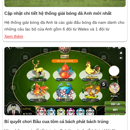
Cập nhật chi tiết hệ thống giải bóng đá Anh mới nhất
Hệ thống giải bóng đá Anh là các giải đấu bóng đá nam dành cho
những câu lạc bộ của Anh gồm 6 đội từ Wales và 1 đội từ
Guernsey tham gia. Đây là hệ thống có thứ tự cấp bậc với sự
Xem thêm
tăng – xuống hạng của các giải đấu thuộc nhiều cấp […]
Bí quyết chơi Bầu cua tôm cá bách phát bách trúng