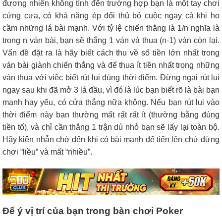
đương nhiên không tính đến trường hợp bạn là một tay chơi
cứng cựa, có khả năng ép đối thủ bỏ cuộc ngay cả khi họ
cầm những lá bài mạnh. Với tỷ lệ chiến thắng là 1/n nghĩa là
trong n ván bài, bạn sẽ thắng 1 ván và thua (n-1) ván còn lại.
Vấn đề đặt ra là hãy biết cách thu về số tiền lớn nhất trong
ván bài giành chiến thắng và để thua ít tiền nhất trong những
ván thua với việc biết rút lui đúng thời điểm. Đừng ngại rút lui
ngay sau khi đã mở 3 lá đầu, vì đó là lúc bạn biết rõ là bài bạn
mạnh hay yếu, có cửa thắng nữa không. Nếu bạn rút lui vào
thời điểm này bạn thường mất rất rất ít (thường bằng đúng
tiền tố), và chỉ cần thắng 1 trận dù nhỏ bạn sẽ lấy lại toàn bộ.
Hãy kiên nhẫn chờ đến khi có bài mạnh để tiến lên chứ đừng
chơi “liều” và mất “nhiều”.
Để ý vị trí của bạn trong bàn chơi Poker