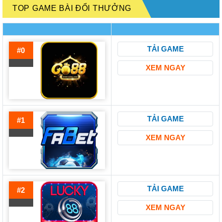
TOP GAME BÀI ĐỔI THƯỞNG
TẢI GAME
#0
XEM NGAY
TẢI GAME
#1
XEM NGAY
TẢI GAME
#2
XEM NGAY