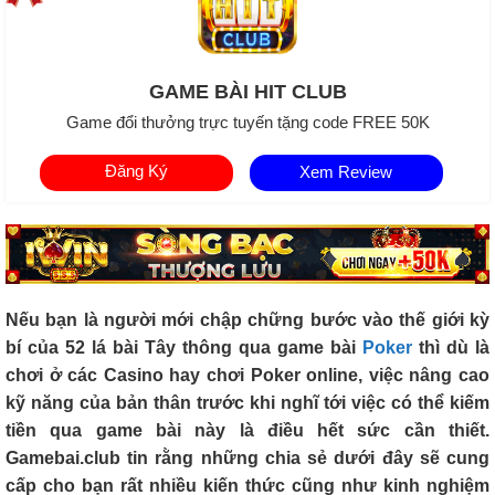
GAME BÀI HIT CLUB
Game đổi thưởng trực tuyến tặng code FREE 50K
Đăng Ký
Xem Review
Nếu bạn là người mới chập chững bước vào thế giới kỳ
bí của 52 lá bài Tây thông qua game bài
Poker
thì dù là
chơi ở các Casino hay chơi Poker online, việc nâng cao
kỹ năng của bản thân trước khi nghĩ tới việc có thể kiếm
tiền qua game bài này là điều hết sức cần thiết.
Gamebai.club tin rằng những chia sẻ dưới đây sẽ cung
cấp cho bạn rất nhiều kiến thức cũng như kinh nghiệm