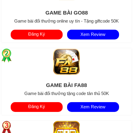
GAME BÀI GO88
Game bài đổi thưởng online uy tín - Tặng giftcode 50K
Đăng Ký
Xem Review
GAME BÀI FA88
Game bài đổi thưởng tặng code tân thủ 50K
Đăng Ký
Xem Review