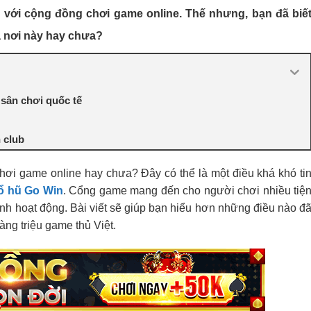
với cộng đồng chơi game online. Thế nhưng, bạn đã biế
 nơi này hay chưa?
 sân chơi quốc tế
 club
ơi game online hay chưa? Đây có thể là một điều khá khó ti
ổ hũ Go Win
. Cổng game mang đến cho người chơi nhiều tiệ
trình hoạt động. Bài viết sẽ giúp bạn hiểu hơn những điều nào đ
àng triệu game thủ Việt.