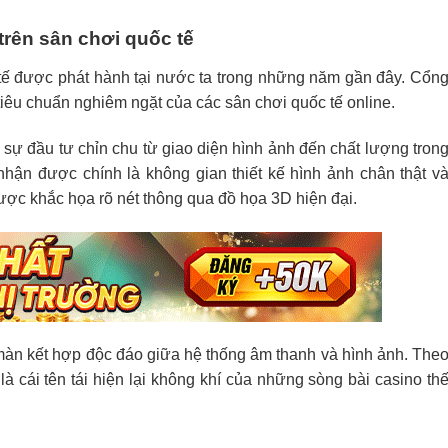
rên sân chơi quốc tế
tế được phát hành tại nước ta trong những năm gần đây. Cổn
tiêu chuẩn nghiêm ngặt của các sân chơi quốc tế online.
ự đầu tư chỉn chu từ giao diện hình ảnh đến chất lượng tron
hận được chính là không gian thiết kế hình ảnh chân thật v
ợc khắc họa rõ nét thông qua đồ họa 3D hiện đại.
n kết hợp độc đáo giữa hệ thống âm thanh và hình ảnh. The
là cái tên tái hiện lại không khí của những sòng bài casino th