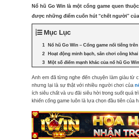
Nổ hũ Go Win là một cổng game quen thuộc 
được những điểm cuốn hút “chết người” của
Mục Lục
Nổ hũ Go Win – Cổng game nổi tiếng trên
Hoạt động minh bạch, sân chơi công khai
Một số điểm mạnh khác của nổ hũ Go Win
Anh em đã từng nghe đến chuyện làm giàu từ ch
nhưng lại là sự thật với nhiều người chơi của
n
ích siêu chất và ưu đãi siêu hời trong suốt quá 
khiến cổng game luôn là lựa chọn đầu tiên của h