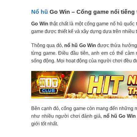
Nổ hũ
Go Win – Cổng game nổi tiếng t
Go Win
thật chất là một cổng game nổ hũ quốc 
game được thiết kế và xây dựng dựa trên nhiều 
Thông qua đó,
nổ hũ Go Win
được thừa hưởng s
từng game. Điều đầu tiên, anh em có thể cảm n
sống động. Mọi hoạt động của người chơi đều đư
Bên cạnh đó, cổng game còn mang đến những mà
như nhiều người chơi đánh giá,
nổ hũ Go Win
giới tốt nhất.