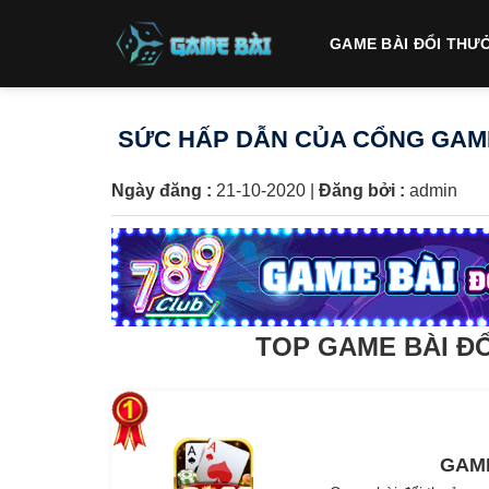
Skip
to
GAME BÀI ĐỔI THƯ
content
SỨC HẤP DẪN CỦA CỔNG GAME
Ngày đăng :
21-10-2020
|
Đăng bởi :
admin
TOP GAME BÀI ĐÔ
GAME