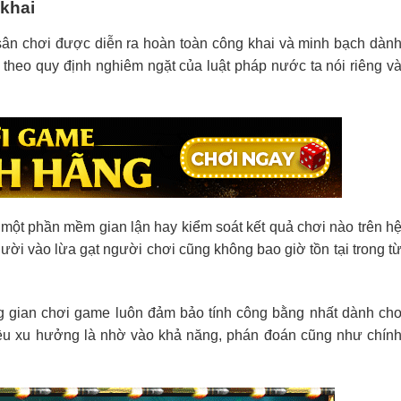
khai
sân chơi được diễn ra hoàn toàn công khai và minh bạch dàn
heo quy định nghiêm ngặt của luật pháp nước ta nói riêng v
một phần mềm gian lận hay kiểm soát kết quả chơi nào trên h
gười vào lừa gạt người chơi cũng không bao giờ tồn tại trong t
ng gian chơi game luôn đảm bảo tính công bằng nhất dành ch
ều xu hưởng là nhờ vào khả năng, phán đoán cũng như chín