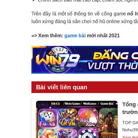
Trên đây là một số thông tin về cổng game
nổ 
luôn xứng đáng là sân chơi nổ hũ online xứng tầ
=> Xem thêm:
game bài
mới nhất 2021
Bài viết liên quan
Tổng 
trườn
TOP GA
Nohu39 
Việt Na
Xem th