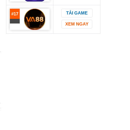
TẢI GAME
#17
g
XEM NGAY
g
à
o
ế