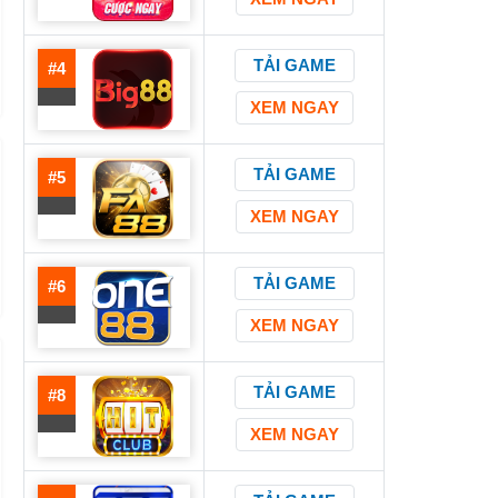
TẢI GAME
#4
XEM NGAY
TẢI GAME
#5
XEM NGAY
TẢI GAME
#6
XEM NGAY
TẢI GAME
#8
XEM NGAY