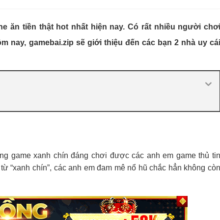
 ăn tiền thật hot nhất hiện nay. Có rất nhiều người chơ
m nay, gamebai.zip sẽ giới thiệu đến các bạn 2 nhà uy cá
cổng game xanh chín đáng chơi được các anh em game thủ ti
ụm từ “xanh chín”, các anh em đam mê nổ hũ chắc hẳn không cò