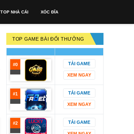
TOP NHÀ CÁI
XÓC ĐĨA
TOP GAME BÀI ĐỔI THƯỞNG
TẢI GAME
#0
XEM NGAY
TẢI GAME
#1
XEM NGAY
TẢI GAME
#2
XEM NGAY