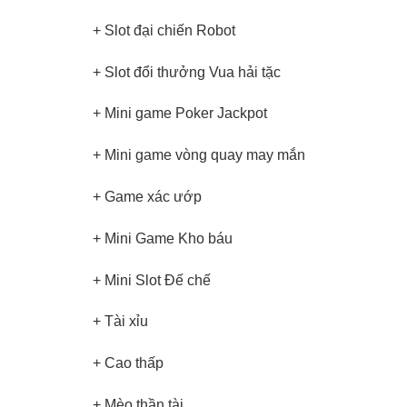
+ Slot đại chiến Robot
+ Slot đổi thưởng Vua hải tặc
+ Mini game Poker Jackpot
+ Mini game vòng quay may mắn
+ Game xác ướp
+ Mini Game Kho báu
+ Mini Slot Đế chế
+ Tài xỉu
+ Cao thấp
+ Mèo thần tài