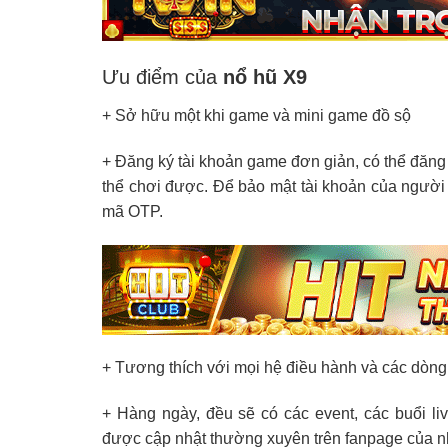
Ưu điểm của
nổ hũ X9
+ Sở hữu một khi game và mini game đồ sộ
+ Đăng ký tài khoản game đơn giản, có thể đăng
thể chơi được. Để bảo mật tài khoản của người
mã OTP.
+ Tương thích với mọi hệ điều hành và các dòng
+ Hàng ngày, đều sẽ có các event, các buổi l
được cập nhật thường xuyên trên fanpage của n