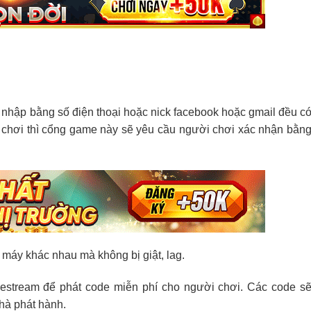
 nhập bằng số điện thoại hoặc nick facebook hoặc gmail đều c
 chơi thì cổng game này sẽ yêu cầu người chơi xác nhận bằn
 máy khác nhau mà không bị giật, lag.
ivestream để phát code miễn phí cho người chơi. Các code s
hà phát hành.