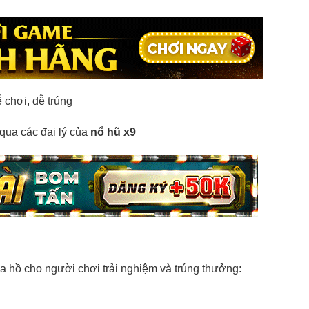
 chơi, dễ trúng
qua các đại lý của
nổ hũ x9
 hồ cho người chơi trải nghiệm và trúng thưởng: