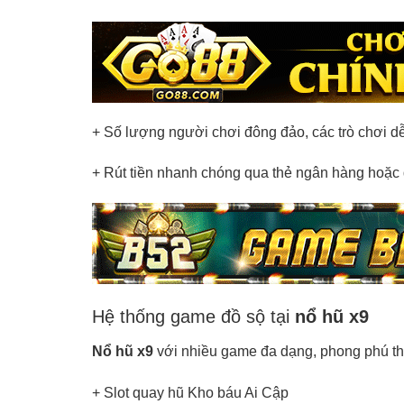
+ Số lượng người chơi đông đảo, các trò chơi dễ
+ Rút tiền nhanh chóng qua thẻ ngân hàng hoặc 
Hệ thống game đồ sộ tại
nổ hũ x9
Nổ hũ x9
với nhiều game đa dạng, phong phú tha
+ Slot quay hũ Kho báu Ai Cập