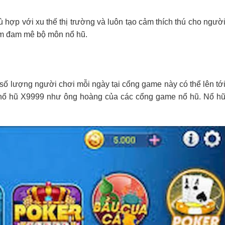
ù hợp với xu thế thị trường và luôn tạo cảm thích thú cho ngườ
 em đam mê bộ môn nổ hũ.
 số lượng người chơi mỗi ngày tại cổng game này có thể lên tớ
í nổ hũ X9999 như ông hoàng của các cổng game nổ hũ. Nổ h