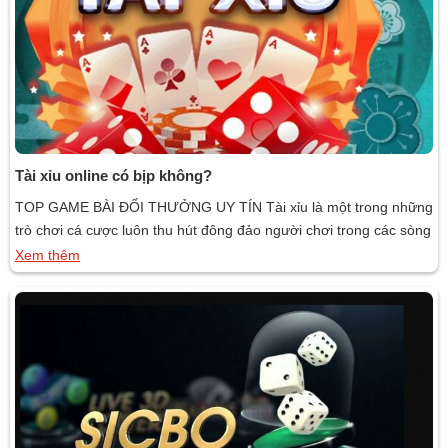
Tài xỉu online có bịp không?
TOP GAME BÀI ĐỔI THƯỞNG UY TÍN Tài xỉu là một trong những
trò chơi cá cược luôn thu hút đông đảo người chơi trong các sòng
bài. Với sự phát triển của internet, những trang web đánh bài
Xem thêm
online ra đời giúp người chơi có thể trải nghiệm trò chơi này tiện
lợi hơn, […]