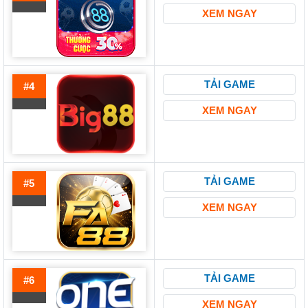
XEM NGAY
TẢI GAME
#4
XEM NGAY
TẢI GAME
#5
XEM NGAY
TẢI GAME
#6
XEM NGAY