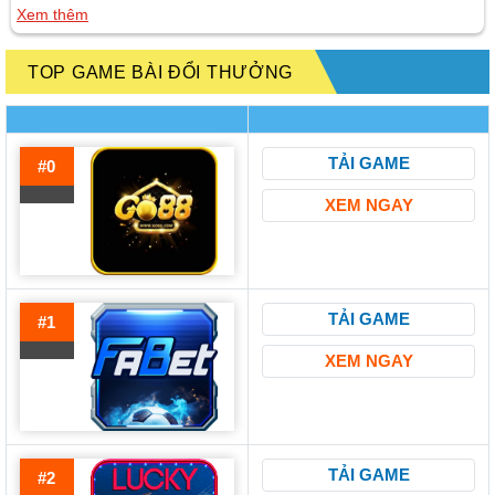
thật rất được ưa chuộng trên các sòng bài. Với cách thức chơi
Xem thêm
đơn giản, tài xỉu tạo ra cho mình một sức hút riêng, luôn là […]
TOP GAME BÀI ĐỔI THƯỞNG
TẢI GAME
#0
XEM NGAY
TẢI GAME
#1
XEM NGAY
TẢI GAME
#2