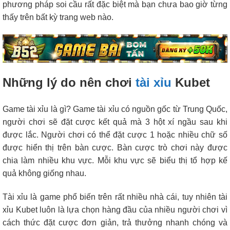
phương pháp soi cầu rất đặc biệt mà bạn chưa bao giờ từng
thấy trên bất kỳ trang web nào.
Những lý do nên chơi
tài xỉu
Kubet
Game tài xỉu là gì? Game tài xỉu có nguồn gốc từ Trung Quốc,
người chơi sẽ đặt cược kết quả mà 3 hột xí ngầu sau khi
được lắc. Người chơi có thể đặt cược 1 hoặc nhiều chữ số
được hiển thị trên bàn cược. Bàn cược trò chơi này được
chia làm nhiều khu vực. Mỗi khu vực sẽ biểu thị tổ hợp kế
quả không giống nhau.
Tài xỉu là game phổ biến trên rất nhiều nhà cái, tuy nhiên tài
xỉu Kubet luôn là lựa chọn hàng đầu của nhiều người chơi vì
cách thức đặt cược đơn giản, trả thưởng nhanh chóng và