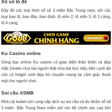
Xổ số lô đề
Đầy đủ các loại hình xổ số 3 miền Bắc Trung nam, với các
loại bao lô, bao đầu, bao đuôi, lô xiên 2, lô xiên 3, lô 3 càng,
lô 4 càng.
Ku Casino online
Sòng bạc online Ku casino có giao diện thân thiện và đẹp
mắt, Dealer chia bài người thật chia bài trực tiếp, bên cạnh đó
còn có hotgirl xinh đẹp trò chuyện mang lại cảm giác thoải
mái cho người chơi.
Soi cầu XSMB
Nhà cái kubet còn cung cấp dịch vụ soi cầu và dự đoán xổ số
3 miền Bắc Trung Nam miễn phí với độ chính xác cao bởi