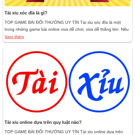
Tài xỉu xóc đĩa là gì?
TOP GAME BÀI ĐỔI THƯỞNG UY TÍN Tài xỉu xóc đĩa là một
trong những game bài online vừa dễ chơi, vừa dễ thắng lớn. Nếu
bạn là một người mới tìm hiểu về game tài xỉu, đang thắc mắc tài
Xem thêm
xỉu xóc đĩa là gì thì gamebai.cyou sẽ giúp bạn hiểu rõ hơn về […]
Tài xỉu online dựa trên quy luật nào?
TOP GAME BÀI ĐỔI THƯỞNG UY TÍN Tài xỉu online dựa trên