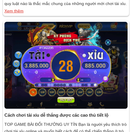
quy luật nào là thắc mắc chung của những người mới chơi tài xỉu.
Để có câu trả lời, bạn hãy theo dõi bài viết này nhé! Tài xỉu online
Xem thêm
là gì? Trước khi tìm hiểu quy luật tài xỉu online, chúng ta […]
Cách chơi tài xỉu dễ thắng được các cao thủ tiết lộ
TOP GAME BÀI ĐỔI THƯỞNG UY TÍN Bạn là người yêu thích trò
chơi tài xỉu online và muốn biết cách để có thể chiến thắng ở trò