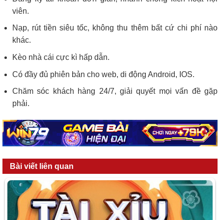
viên.
Nạp, rút tiền siêu tốc, không thu thêm bất cứ chi phí nào
khác.
Kèo nhà cái cực kì hấp dẫn.
Có đầy đủ phiên bản cho web, di động Android, IOS.
Chăm sóc khách hàng 24/7, giải quyết mọi vấn đề gặp
phải.
Bài viết liên quan