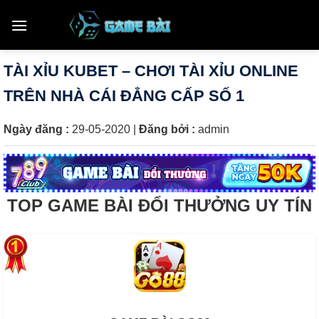
Skip
to
content
TÀI XỈU KUBET – CHƠI TÀI XỈU ONLINE
TRÊN NHÀ CÁI ĐẲNG CẤP SỐ 1
Ngày đăng :
29-05-2020
|
Đăng bởi :
admin
TOP GAME BÀI ĐỔI THƯỞNG UY TÍN