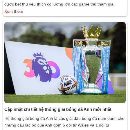
được bet thủ yêu thích có lượng lớn các game thủ tham gia.
Người chơi ngoài nhu cầu giải trí thỏa mãn đam mê. Bên cạnh
Xem thêm
đó, còn có cơ hội kiếm thêm thu nhập từ chính game này. Hãy
cùng gamebai.cyou […]
Cập nhật chi tiết hệ thống giải bóng đá Anh mới nhất
Hệ thống giải bóng đá Anh là các giải đấu bóng đá nam dành cho
những câu lạc bộ của Anh gồm 6 đội từ Wales và 1 đội từ