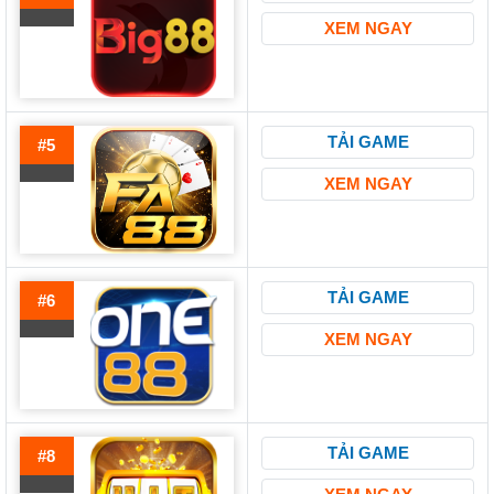
XEM NGAY
TẢI GAME
#5
XEM NGAY
TẢI GAME
#6
XEM NGAY
TẢI GAME
#8