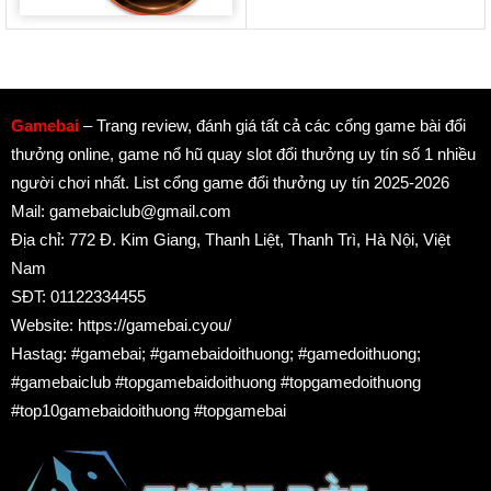
Gamebai
– Trang review, đánh giá tất cả các cổng game bài đổi
thưởng online, game nổ hũ quay slot đổi thưởng uy tín số 1 nhiều
người chơi nhất. List cổng game đổi thưởng uy tín 2025-2026
Mail:
gamebaiclub@gmail.com
Địa chỉ: 772 Đ. Kim Giang, Thanh Liệt, Thanh Trì, Hà Nội, Việt
Nam
SĐT: 01122334455
Website: https://gamebai.cyou/
Hastag: #gamebai; #gamebaidoithuong; #gamedoithuong;
#gamebaiclub #topgamebaidoithuong #topgamedoithuong
#top10gamebaidoithuong #topgamebai