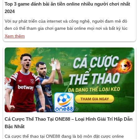
Top 3 game đánh bài ăn tiền online nhiều người chơi nhất
2024
Với sự phát triển của internet và công nghệ, người đam mê đỏ
đen có thể tham gia chơi game bài online mọi nơi và bất kỳ lúc
nào mà họ muốn. Trong bài viết này, chúng ta sẽ cùng khám phá
Xem thêm
top 3 game bài ăn tiền online mà nhiều người chơi đang quan […]
Cá Cược Thể Thao Tại ONE88 – Loại Hình Giải Trí Hấp Dẫn
Bậc Nhất
Cá cược thể thao tại ONE88 đang là bộ môn đặt cược online