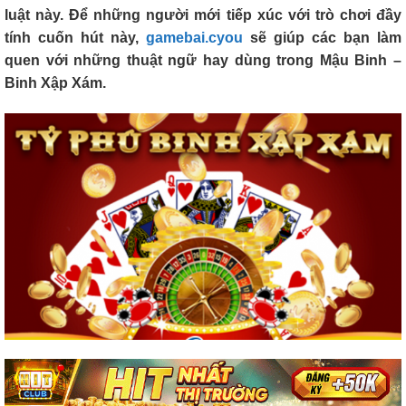
luật này. Để những người mới tiếp xúc với trò chơi đầy
tính cuốn hút này,
gamebai.cyou
sẽ giúp các bạn làm
quen với những thuật ngữ hay dùng trong Mậu Binh –
Binh Xập Xám.