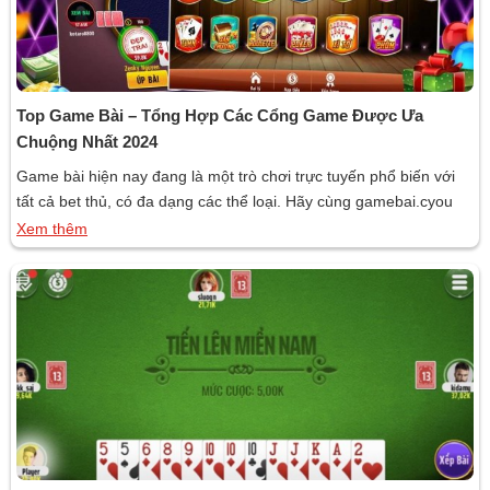
Top Game Bài – Tổng Hợp Các Cổng Game Được Ưa
Chuộng Nhất 2024
Game bài hiện nay đang là một trò chơi trực tuyến phổ biến với
tất cả bet thủ, có đa dạng các thể loại. Hãy cùng gamebai.cyou
tìm hiểu tựa game này tại các cổng game bài đổi thưởng uy tín
Xem thêm
nhé. Nếu là một tay chơi trò chơi đổi thưởng trực tuyến lâu năm
[…]