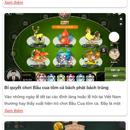
Guernsey tham gia. Đây là hệ thống có thứ tự cấp bậc với sự
Xem thêm
tăng – xuống hạng của các giải đấu thuộc nhiều cấp […]
Bí quyết chơi Bầu cua tôm cá bách phát bách trúng
Vào những ngày lễ tết tại các đình làng hoặc lễ hội tại Việt Nam
thường hay thấy xuất hiện trò chơi Bầu Cua tôm cá. Đây là một
trò chơi có cách đặt cược rất dễ dàng, người chơi có thể thành
Xem thêm
thạo ngay khi mới làm quen lần đầu. Tuy nhiên để dành […]