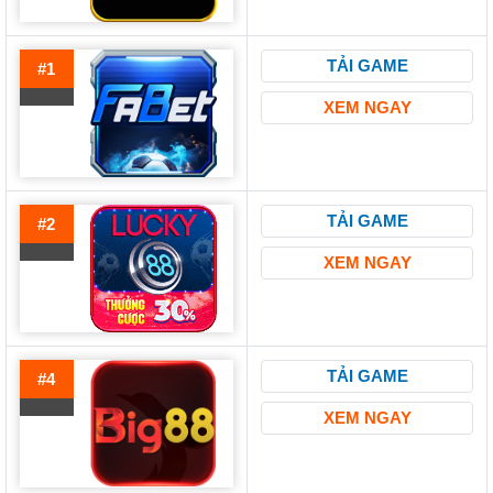
TẢI GAME
#1
XEM NGAY
TẢI GAME
#2
XEM NGAY
TẢI GAME
#4
XEM NGAY