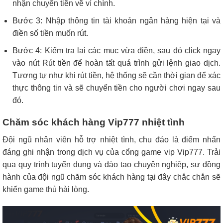
nhận chuyển tiền về ví chính.
Bước 3: Nhập thông tin tài khoản ngân hàng hiện tại và
điền số tiền muốn rút.
Bước 4: Kiểm tra lại các mục vừa điền, sau đó click ngay
vào nút Rút tiền để hoàn tất quá trình gửi lệnh giao dịch.
Tương tự như khi rút tiền, hệ thống sẽ cần thời gian để xác
thực thông tin và sẽ chuyển tiền cho người chơi ngay sau
đó.
Chăm sóc khách hàng Vip777 nhiệt tình
Đội ngũ nhân viên hỗ trợ nhiệt tình, chu đáo là điểm nhấn
đáng ghi nhận trong dịch vụ của cổng game vip Vip777. Trải
qua quy trình tuyển dụng và đào tạo chuyên nghiệp, sự đồng
hành của đội ngũ chăm sóc khách hàng tại đây chắc chắn sẽ
khiến game thủ hài lòng.