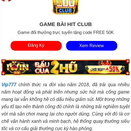
GAME BÀI HIT CLUB
Game đổi thưởng trực tuyến tặng code FREE 50K
Đăng Ký
Xem Review
Vip777
chính thức ra đời vào năm 2018, đã trải qua nhiều
năm hoạt động và phát triển nhưng sức hút mà cổng game
mang lại vẫn không hề có dấu hiệu giảm sút. Một trong những
yếu tố tạo nên thành công đó chính là những trải nghiệm tuyệt
vời mà sân chơi mang lại cho người dùng. Cùng với đó là cơ
chế vận hành xanh và minh bạch, hệ thống quay thưởng siêu
tốc và cơ cấu giải thưởng cực kỳ hào phóng.