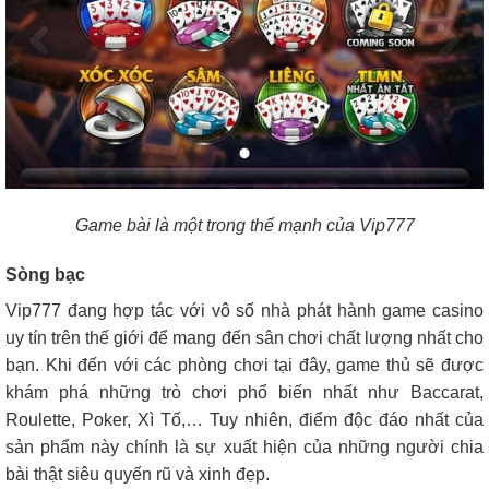
Game bài là một trong thế mạnh của Vip777
Sòng bạc
Vip777 đang hợp tác với vô số nhà phát hành game casino
uy tín trên thế giới để mang đến sân chơi chất lượng nhất cho
bạn. Khi đến với các phòng chơi tại đây, game thủ sẽ được
khám phá những trò chơi phổ biến nhất như Baccarat,
Roulette, Poker, Xì Tố,… Tuy nhiên, điểm độc đáo nhất của
sản phẩm này chính là sự xuất hiện của những người chia
bài thật siêu quyến rũ và xinh đẹp.