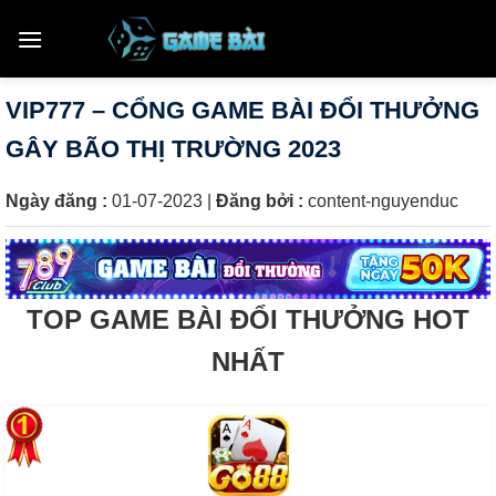
Skip
to
content
VIP777 – CỔNG GAME BÀI ĐỔI THƯỞNG
GÂY BÃO THỊ TRƯỜNG 2023
Ngày đăng :
01-07-2023
|
Đăng bởi :
content-nguyenduc
TOP GAME BÀI ĐỔI THƯỞNG HOT
NHẤT