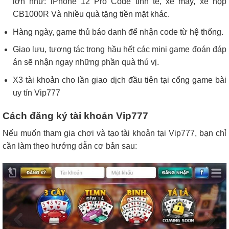
lớn như: iPhone 12 Pro Code tinh tế, xe máy, xế hộp
CB1000R Và nhiều quà tặng tiền mặt khác.
Hàng ngày, game thủ báo danh để nhận code từ hệ thống.
Giao lưu, tương tác trong hầu hết các mini game đoán đáp
án sẽ nhận ngay những phần quà thú vị.
X3 tài khoản cho lần giao dịch đầu tiên tại cổng game bài
uy tín Vip777
Cách đăng ký tài khoản Vip777
Nếu muốn tham gia chơi và tạo tài khoản tại Vip777, bạn chỉ
cần làm theo hướng dẫn cơ bản sau: