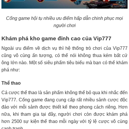
Cổng game hội tụ nhiều ưu điểm hấp dẫn chinh phục mọi
người chơi
Khám phá kho game đỉnh cao của Vip777
Ngoài ưu điểm về dịch vụ thì hệ thống trò chơi của Vip777
cũng vô cùng ấn tượng, có thể nói không thua kém bất cứ
ông lớn nào. Một số siêu phẩm tiêu biểu mà bạn có thể khám
phá như:
Thể thao
Cá cược thể thao là sản phẩm không thể bỏ qua khi nhắc đến
Vip777. Cổng game đang cung cấp rất nhiều sảnh cược độc
đáo với mỗi sảnh được thiết kế theo phong cách riêng. Hơn
nữa, khi tham gia tại đây, người chơi còn được khám phá
hơn 2500 sự kiện thể thao mỗi ngày với tỷ lệ cược vô cùng
cạnh tranh.