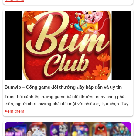
đổi thưởng được yêu thích hàng đầu hiện nay. Topzo đã tạo dựng
được chỗ đứng vững […]
Bumvip – Cổng game đổi thưởng đầy hấp dẫn và uy tín
Trong bối cảnh thị trường game bài đổi thưởng ngày càng phát
triển, người chơi thường phải đối mặt với nhiều sự lựa chọn. Tuy
nhiên, không phải nền tảng nào cũng đảm bảo chất lượng và độ
Xem thêm
uy tín. Giữa rất nhiều lựa chọn, Bumvip nổi lên như một cái tên
sáng giá, mang […]