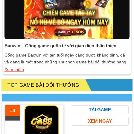
Baowin – Cổng game quốc tế với giao diện thân thiện
Cổng game Baowin với tên tuổi ngày càng được khẳng định, đã
và đang là một trong những lựa chọn game bài đổi thưởng hàng
đầu cho người chơi yêu thích sự mới mẻ và chuyên nghiệp. Cổng
Xem thêm
game này không chỉ nổi bật với giao diện thân thiện mà còn cung
cấp nhiều dịch […]
TOP GAME BÀI ĐỔI THƯỞNG
TẢI GAME
#0
XEM NGAY