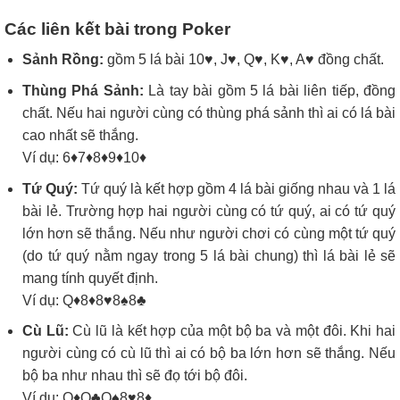
Các liên kết bài trong Poker
Sảnh Rồng:
gồm 5 lá bài 10♥️, J♥️, Q♥️, K♥️, A♥️ đồng chất.
Thùng Phá Sảnh:
Là tay bài gồm 5 lá bài liên tiếp, đồng
chất. Nếu hai người cùng có thùng phá sảnh thì ai có lá bài
cao nhất sẽ thắng.
Ví dụ: 6♦️7♦️8♦️9♦️10♦️
Tứ Quý:
Tứ quý là kết hợp gồm 4 lá bài giống nhau và 1 lá
bài lẻ. Trường hợp hai người cùng có tứ quý, ai có tứ quý
lớn hơn sẽ thắng. Nếu như người chơi có cùng một tứ quý
(do tứ quý nằm ngay trong 5 lá bài chung) thì lá bài lẻ sẽ
mang tính quyết định.
Ví dụ: Q♦️8♦️8♥️8♠️8♣️
Cù Lũ:
Cù lũ là kết hợp của một bộ ba và một đôi. Khi hai
người cùng có cù lũ thì ai có bộ ba lớn hơn sẽ thắng. Nếu
bộ ba như nhau thì sẽ đọ tới bộ đôi.
Ví dụ: Q♦️Q♣️Q♠️8♥️8♦️