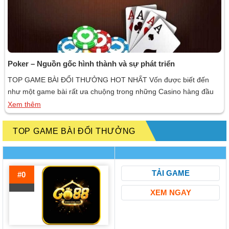
Poker – Nguồn gốc hình thành và sự phát triển
TOP GAME BÀI ĐỔI THƯỞNG HOT NHẤT Vốn được biết đến
như một game bài rất ưa chuộng trong những Casino hàng đầu
trên thế giới bởi sự bản lĩnh của người chơi cũng như sự kịch tính
Xem thêm
trong mỗi ván bài. Song lịch sử hình thành và phát triển của
Poker vẫn là một […]
TOP GAME BÀI ĐỔI THƯỞNG
TẢI GAME
#0
XEM NGAY