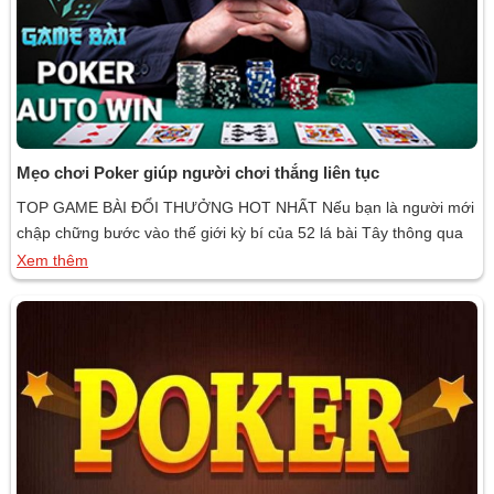
Mẹo chơi Poker giúp người chơi thắng liên tục
TOP GAME BÀI ĐỔI THƯỞNG HOT NHẤT Nếu bạn là người mới
chập chững bước vào thế giới kỳ bí của 52 lá bài Tây thông qua
game bài Poker thì dù là chơi ở các Casino hay chơi Poker online,
Xem thêm
việc nâng cao kỹ năng của bản thân trước khi nghĩ tới việc có […]