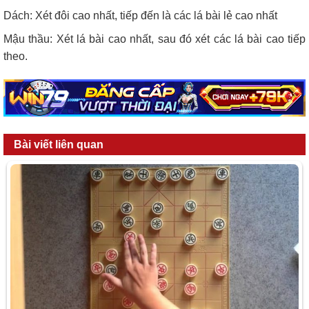
Dách: Xét đôi cao nhất, tiếp đến là các lá bài lẻ cao nhất
Mậu thầu: Xét lá bài cao nhất, sau đó xét các lá bài cao tiếp
theo.
Bài viết liên quan