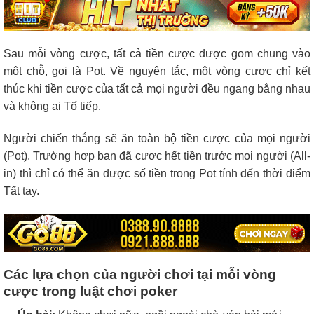
Sau mỗi vòng cược, tất cả tiền cược được gom chung vào
một chỗ, gọi là Pot. Về nguyên tắc, một vòng cược chỉ kết
thúc khi tiền cược của tất cả mọi người đều ngang bằng nhau
và không ai Tố tiếp.
Người chiến thắng sẽ ăn toàn bộ tiền cược của mọi người
(Pot). Trường hợp bạn đã cược hết tiền trước mọi người (All-
in) thì chỉ có thể ăn được số tiền trong Pot tính đến thời điểm
Tất tay.
Các lựa chọn của người chơi tại mỗi vòng
cược trong luật chơi poker